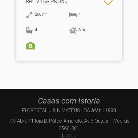
Ref
: V4SA.PR.360
2
200
m
4
4
Sim
Casas com Istoria
FLORESTAL J & N MATEUS LDA
AMI: 11900
R.9 Abril, 11 loja D, Páteo Amarelo, Av.5 Outubr, T.Vedras
2560-301
Lisboa