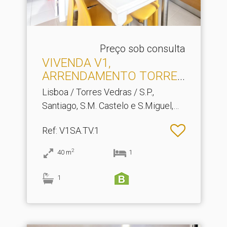
Preço sob consulta
VIVENDA V1,
ARRENDAMENTO TORRES
VEDRAS, pateo.​..
Lisboa / Torres Vedras / S.P.,
Santiago, S.M. Castelo e S.Miguel,
Matacães
Ref
: V1SA.TV.1
2
40
m
1
1