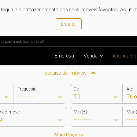
e língua e o armazenamento dos seus imóveis favoritos. Ao utili
Entendi
 para a rede fixa nacional)
Empresa
Venda
Arrendame
Pesquisa de Imóveis
Freguesia
De
Até
o de Imóvel
Min (€)
Max (
Mais Opções