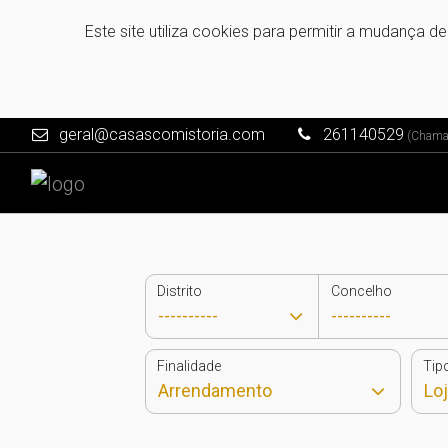
Este site utiliza cookies para permitir a mudança d
geral@casascomistoria.com
261140529
(Chamada
Distrito
Concelho
Finalidade
Tip