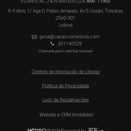
FLORESTAL J & N MATEUS LDA
AMI: 11900
R.9 Abril, 11 loja D, Páteo Amarelo, Av.5 Outubr, T.Vedras
2560-301
Lisboa
geral@casascomistoria.com
261140529
(Chamada para a rede fixa nacional)
Centros de Resolução de Litígios
Política de Privacidade
Livro de Reclamações
Website e CRM Imobiliário
Powered by
©2026