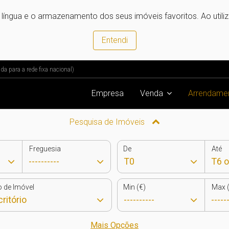
e língua e o armazenamento dos seus imóveis favoritos. Ao utili
Entendi
 para a rede fixa nacional)
Empresa
Venda
Arrendame
Pesquisa de Imóveis
Freguesia
De
Até
o de Imóvel
Min (€)
Max (
Mais Opções