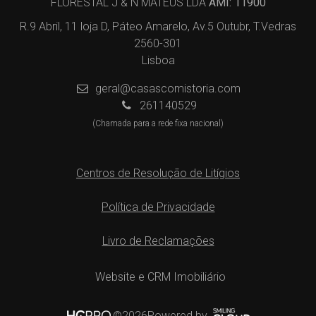
FLORESTAL J & N MATEUS LDA
AMI: 11900
R.9 Abril, 11 loja D, Páteo Amarelo, Av.5 Outubr, T.Vedras
2560-301
Lisboa
geral@casascomistoria.com
261140529
(Chamada para a rede fixa nacional)
Centros de Resolução de Litígios
Política de Privacidade
Livro de Reclamações
Website e CRM Imobiliário
Powered by
©2026