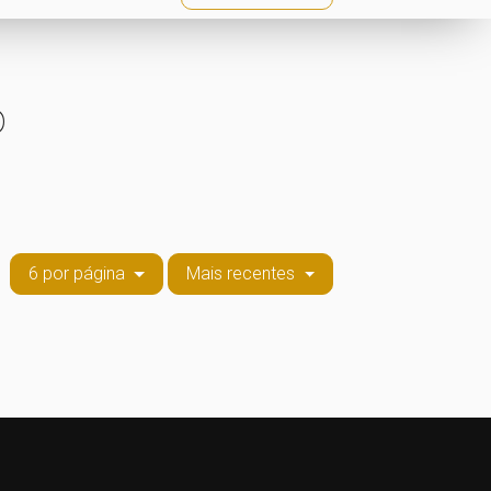
o
6 por página
Mais recentes