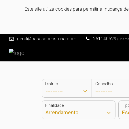
Este site utiliza cookies para permitir a mudança d
geral@casascomistoria.com
261140529
(Chamada
Distrito
Concelho
Finalidade
Tip