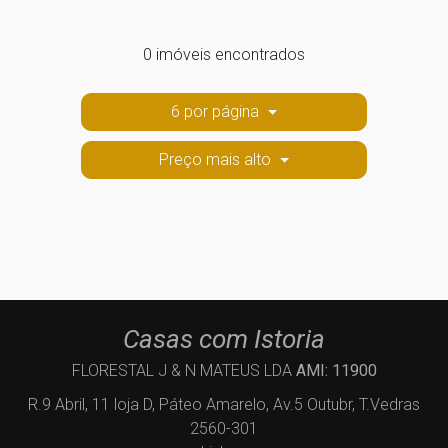
0 imóveis encontrados
6 por página
Preço mais alto
Casas com Istoria
FLORESTAL J & N MATEUS LDA
AMI: 11900
R.9 Abril, 11 loja D, Páteo Amarelo, Av.5 Outubr, T.Vedras
2560-301