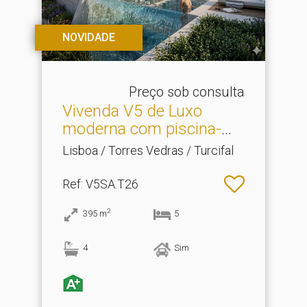
NOVIDADE
Preço sob consulta
Vivenda V5 de Luxo
moderna com piscina-
Quint.​..
Lisboa / Torres Vedras / Turcifal
Ref
: V5SA.T26
2
395
m
5
4
Sim