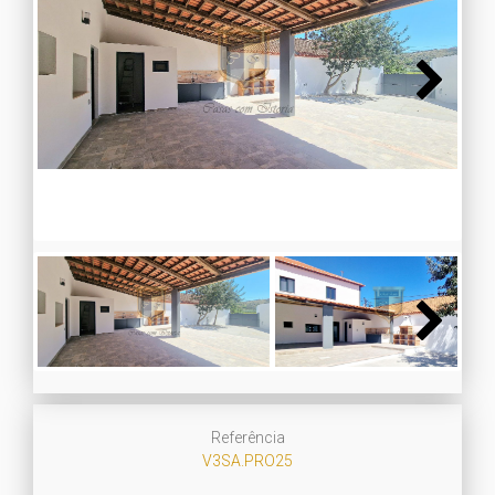
Next
Next
Referência
V3SA.PRO25