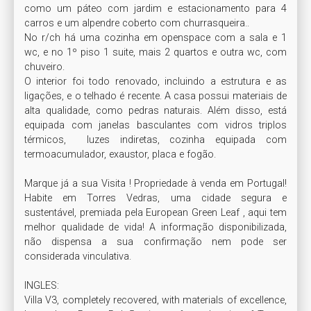
como um páteo com jardim e estacionamento para 4 
carros e um alpendre coberto com churrasqueira.. 

No r/ch há uma cozinha em openspace com a sala e 1 
wc, e no 1º piso 1 suite, mais 2 quartos e outra wc, com 
chuveiro.

O interior foi todo renovado, incluindo a estrutura e as 
ligações, e o telhado é recente. A casa possui materiais de 
alta qualidade, como pedras naturais. Além disso, está 
equipada com janelas basculantes com vidros triplos 
térmicos,  luzes indiretas, cozinha equipada com 
termoacumulador, exaustor, placa e fogão.

Marque já a sua Visita ! Propriedade à venda em Portugal! 
Habite em Torres Vedras, uma cidade segura e 
sustentável, premiada pela European Green Leaf , aqui tem 
melhor qualidade de vida! A informação disponibilizada, 
não dispensa a sua confirmação nem pode ser 
considerada vinculativa. 

INGLES:

Villa V3, completely recovered, with materials of excellence, 