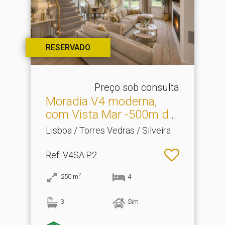
RESERVADO
Preço sob consulta
Moradia V4 moderna,
com Vista Mar -500m da
Pr.​..
Lisboa / Torres Vedras / Silveira
Ref
: V4SA.P2
2
250
m
4
3
Sim