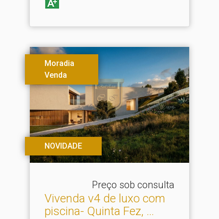
Moradia
Venda
NOVIDADE
Preço sob consulta
Vivenda v4 de luxo com
piscina- Quinta Fez, .​..