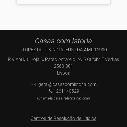
Casas com Istoria
FLORESTAL J & N MATEUS LDA
AMI: 11900
R.9 Abril, 11 loja D, Páteo Amarelo, Av.5 Outubr, T.Vedras
2560-301
Lisboa
geral@casascomistoria.com
261140529
(Chamada para a rede fixa nacional)
Centros de Resolução de Litígios