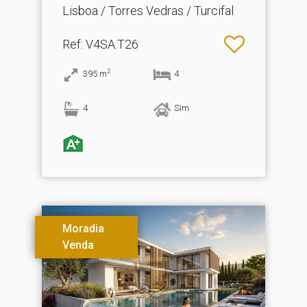
Lisboa / Torres Vedras / Turcifal
Ref
: V4SA.T26
2
395
m
4
4
Sim
Moradia
Venda