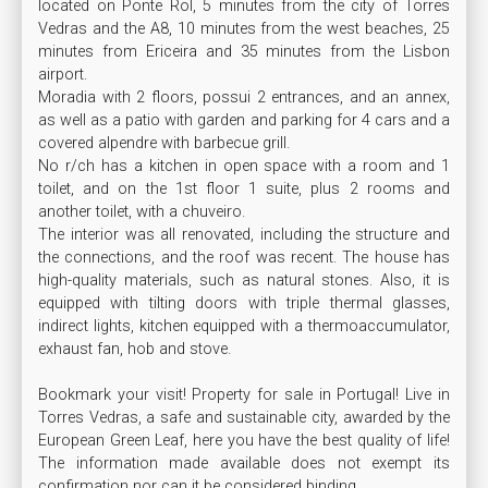
located on Ponte Rol, 5 minutes from the city of Torres 
Vedras and the A8, 10 minutes from the west beaches, 25 
minutes from Ericeira and 35 minutes from the Lisbon 
airport.

Moradia with 2 floors, possui 2 entrances, and an annex, 
as well as a patio with garden and parking for 4 cars and a 
covered alpendre with barbecue grill.

No r/ch has a kitchen in open space with a room and 1 
toilet, and on the 1st floor 1 suite, plus 2 rooms and 
another toilet, with a chuveiro.

The interior was all renovated, including the structure and 
the connections, and the roof was recent. The house has 
high-quality materials, such as natural stones. Also, it is 
equipped with tilting doors with triple thermal glasses, 
indirect lights, kitchen equipped with a thermoaccumulator, 
exhaust fan, hob and stove.

Bookmark your visit! Property for sale in Portugal! Live in 
Torres Vedras, a safe and sustainable city, awarded by the 
European Green Leaf, here you have the best quality of life! 
The information made available does not exempt its 
confirmation nor can it be considered binding.
