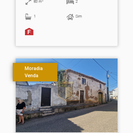
2
83
m
2
1
Sim
Moradia
Venda