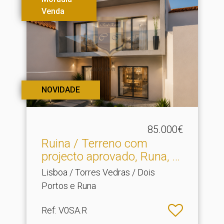
Venda
NOVIDADE
85.000€
Ruina / Terreno com
projecto aprovado, Runa, .​..
Lisboa / Torres Vedras / Dois
Portos e Runa
Ref
: V0SA.R