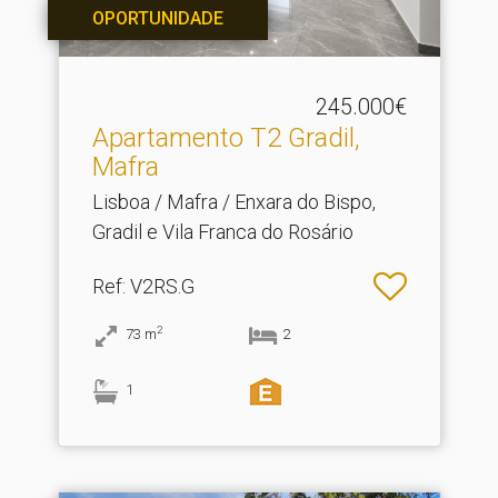
OPORTUNIDADE
245.000€
Apartamento T2 Gradil,
Mafra
Lisboa / Mafra / Enxara do Bispo,
Gradil e Vila Franca do Rosário
Ref
: V2RS.G
2
73
m
2
1