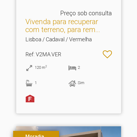
Preço sob consulta
Vivenda para recuperar
com terreno, para rem.​..
Lisboa / Cadaval / Vermelha
Ref
: V2MA.VER
2
120
m
2
1
Sim
Moradia