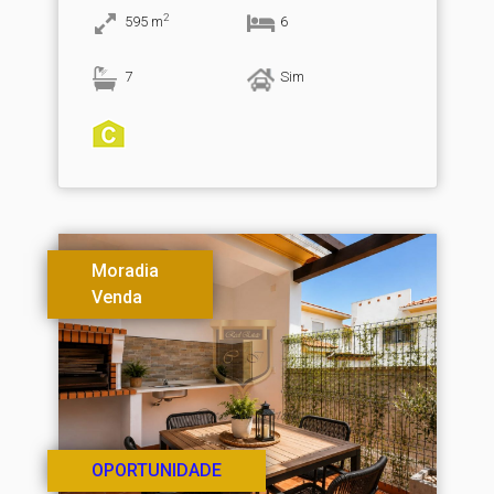
2
595
m
6
7
Sim
Moradia
Venda
OPORTUNIDADE