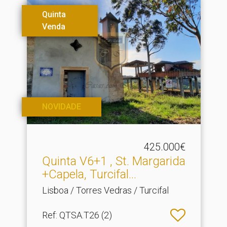
Quinta
Venda
NOVIDADE
425.000€
Quinta V6+1 , St.​ Margarida
+Capela, Turcifal...
Lisboa / Torres Vedras / Turcifal
Ref
: QTSA.T26 (2)