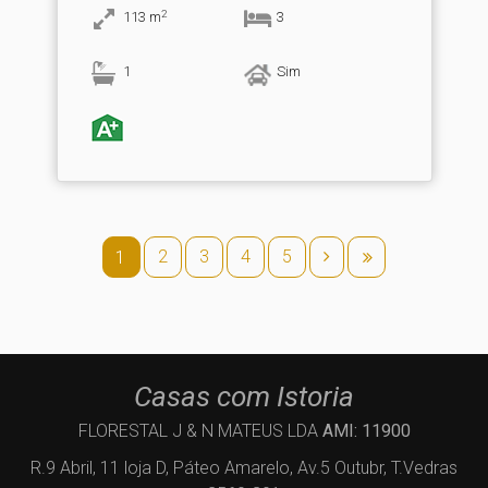
2
113
m
3
1
Sim
2
3
4
5
1
Casas com Istoria
FLORESTAL J & N MATEUS LDA
AMI: 11900
R.9 Abril, 11 loja D, Páteo Amarelo, Av.5 Outubr, T.Vedras