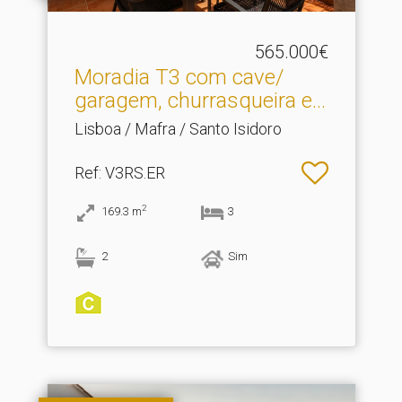
565.000€
Moradia T3 com cave/
garagem, churrasqueira e.​..
Lisboa / Mafra / Santo Isidoro
Ref
: V3RS.ER
2
169.3
m
3
2
Sim