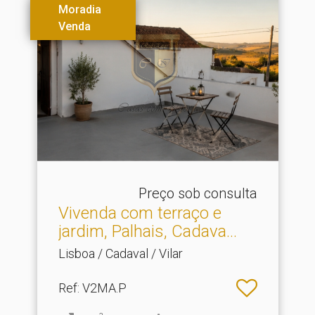
Moradia
Venda
Preço sob consulta
Vivenda com terraço e
jardim, Palhais, Cadava.​..
Lisboa / Cadaval / Vilar
Ref
: V2MA.P